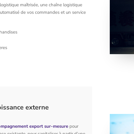
logistique maîtrisée, une chaîne logistique
et automatisé de vos commandes et un service
chandises
ères
oissance externe
ompagnement export sur-mesure
pour
e existante, pour capitaliser à partir d’une